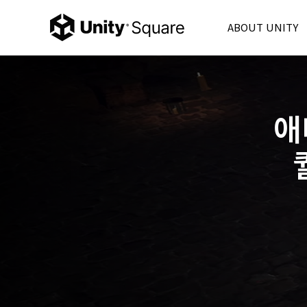
ABOUT UNITY
Unity Korea
Unity 6
Product
애
Unity Ads
Consulting
Partner
FAQ