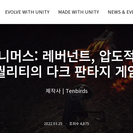
EVOLVE WITH UNITY
MADE WITH UNITY
NEWS & EV
Unity Learn
본문내용 바로가기
주메뉴 바로가기
MWU Case
Press
Unity Blog
Unity Award
Unity Event
Unity Resource
- Unite Seo
니머스: 레버넌트, 압도
- Unite Seo
- U Day Seo
퀄리티의 다크 판타지 게
- U Day Seo
제작사 | Tenbirds
2022.03.25
조회수 4,875