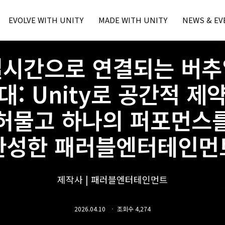
EVOLVE WITH UNITY
MADE WITH UNITY
NEWS & EV
Unity Learn
본문내용 바로가기
주메뉴 바로가기
MWU Case
Press
실시간으로 연결되는 버추
Unity Blog
Unity Award
Unity Event
Unity Resource
- Unite Seo
대: Unity로 공간적 제
- Unite Seo
- U Day Seo
허물고 하나의 퍼포먼스
- U Day Seo
완성한 패러블엔터테인먼
제작사 | 패러블엔터테인먼트
2026.04.10
조회수 4,274