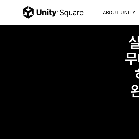
ABOUT UNITY
Unity Korea
Unity 6
Product
무
Unity Ads
Consulting
Partner
FAQ