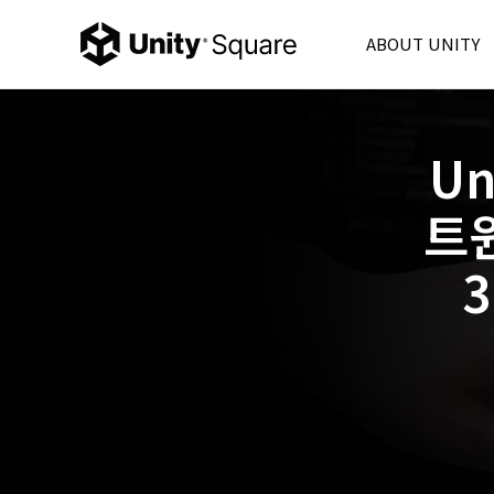
ABOUT UNITY
Unity Korea
Unity 6
U
Product
Unity Ads
트윈
Consulting
Partner
FAQ