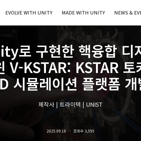
EVOLVE WITH UNITY
MADE WITH UNITY
NEWS & EV
Unity Learn
본문내용 바로가기
주메뉴 바로가기
MWU Case
Press
Unity Blog
Unity Award
Unity Event
nity로 구현한 핵융합 디
Unity Resource
- Unite Seo
- Unite Seo
 V-KSTAR: KSTAR 
- U Day Seo
3D 시뮬레이션 플랫폼 개
- U Day Seo
제작사 | 트라이텍 | UNIST
2025.09.16
조회수 3,595