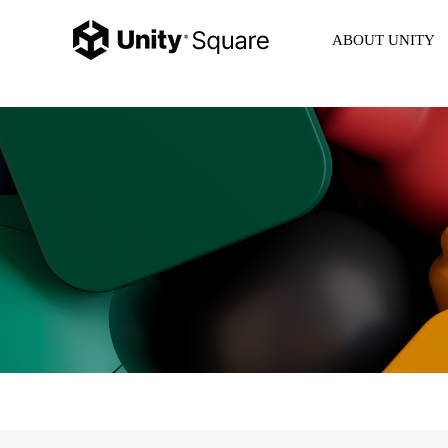
ABOUT UNITY
Unity Korea
Unity 6
Product
Unity Ads
Consulting
Partner
FAQ