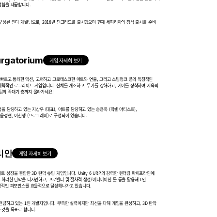
경험을 제공합니다.
구성된 인디 개발팀으로, 2018년 던그리드를 출시했으며 현재 세피리아의
정식 출시를 준비
urgatorium
게임 자세히 보기
rium은 빠르고 통쾌한 액션, 고어하고 그로테스크한 아트와 연출, 그리고 스팀펑크 풍의
독창적인
매력적인 로그라이트 게임입니다. 신체를 개조하고, 무기를 강화하고,
기어를 장착하며 지옥의
탑의 꼭대기 층까지 올라가세요!
을 담당하고 있는 지상우 (대표), 아트를 담당하고 있는 송용욱 (픽셀 아티스트),
윤정현, 이찬행 (프로그래머)로 구성되어 있습니다.
리안
게임 자세히 보기
그라이트 성장을 결합한 3D 탄막 슈팅 게임입니다.
Unity 6 URP의 강력한 렌더링 파이프라인에
 화려한 탄막을 디자인하고,
프로빌더 및 절차적 생성/애니메이션 툴 등을 활용해 1인
안정적인 퍼포먼스를
효율적으로 달성해나가고 있습니다.
개발에 전념하고 있는 1인 개발자입니다. 부족한 실력이지만 최선을 다해 게임을
완성하고, 3D 탄막
 것을 목표로 합니다.