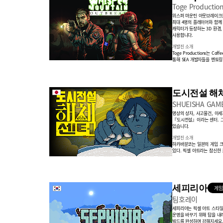
Toge Productio
위스퍼 마운틴 아웃브레이크는
최대 4명의 플레이어와 함께 
캐릭터가 등장하는 3D 환경
사용합니다.
개발진 소개
Toge Productions는 Co
통해 SEA 개발자들을 멘토
도시전설 해
SHUEISHA GAME
명상의 상자, 사고물건, 이세
『도시전설』이라는 센터. 
있습니다.
개발진 소개
하카바분코는 일본의 게임 크
있다. 픽셀 아트라는 참신한 
세피리아
게임
팀호레이
세피리아는 픽셀 아트 스타일
운명을 바꾸기 위해 탑을 내
빌드를 완성하며 강해지세요