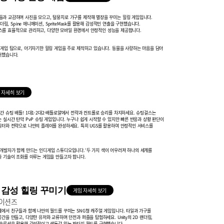
과 교감하며 사진을 모으고, 털뭉치로 가구를 제작해 별장을 꾸미는 힐링 게임입니다.
렌더링, Spine 애니메이션, SpriteMask를 활용해 감성적인 연출을 구현했습니다.
 리소스를 효율적으로 관리하고, 다양한 모바일 환경에서 안정적인 성능을 제공합니다.
 게임 팀으로, 아기자기한 힐링 게임을 주로 제작하고 있습니다. 동물을 사랑하는
마음을 담아
더했습니다.
 자세히 보기
간 슈팅 배틀!
1대1·2대2·배틀로얄에서 전략과 컨트롤로 승리를 차지하세요.
슈팅걸스는
 실시간 탄막 PvP 슈팅 게임입니다. 누구나 쉽게 시작할 수 있지만 빠른
반응과 상황 판단이
릭터와 전략으로 나만의 플레이를 완성하세요.
특히 UGS를 활용하여 안정적인 서비스를
 명의 개발자가 함께 만드는 인디게임 스튜디오입니다.
‘두 가지 색이 어우러져 하나의 세계를
과 기술이 조화를 이루는 게임을 만들고자 합니다.
: 감성 힐링 꾸미기
게임 자세히 보기
케이션즈
계에서 친구들과 함께 나만의 월드를 꾸미는 SNG형 캐주얼 게임입니다. 타일과 가구를
공간을 만들고, 다양한 유저와 교류하며 던전과 퍼즐을 탐험하세요.
Unity의 2D 랜더링,
 솔루션을 활용해 감성적이고 생동감 있는 판타지 월드를
구현했습니다.