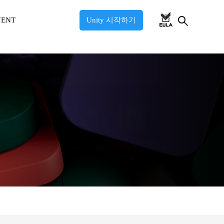
VENT
Unity 시작하기
l 2026
l 2025
l: Industry 2025
ul: Game