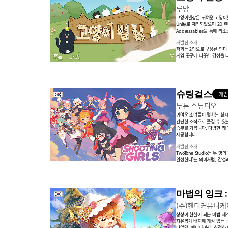
루밤
고양이별장은 귀여운 고양이들
Unity로 제작되었으며 2D 
Addressables을 통해
개발진 소개
저희는 2인으로 구성된 인디
게임 곳곳에 따뜻한 감성을 
슈팅걸스
게임
투톤 스튜디오
귀여운 소녀들이 펼치는 실시
간단한 조작으로 즐길 수 있는
승부를 가릅니다. 다양한 캐
제공합니다.
개발진 소개
TwoTone Studio는 두
완성한다’는 의미처럼, 감성
마법의 잉크 
(주)핸디커뮤니
상상이 현실이 되는 마법 세
자유롭게 배치해 개성 있는 
타일맵, 애니메이션, 최적화