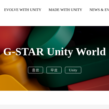
EVOLVE WITH UNITY
MADE WITH UNITY
NEWS & E
본문내용 바로가기
주메뉴 바로가기
Unity Learn
MWU Case
Press
Unity Blog
Unity Award
Unity Event
Unity Resource
- Unite Seou
- Unite Seou
G-STAR Unity World
- U Day Seou
- U Day Seo
종료
무료
Unity