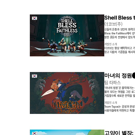
Shell Bless 
더코브(주)
신들의 은총과 샷건의 화력으로
Bless the Faithles
얽힌 혼돈의 전장에서 압도적
개발진 소개
더코브는 항상 매력적이고 기
않고 다음의 기준점을 제사하
마녀의 정원
팀 타파스
‘마녀의 정원’은 몰락해가는 
불러 모으는 여정을 그린 로
거듭할수록 새로운 전략을 발
개발진 소개
Team Tapas는 감성과 
사용자들에게 따뜻하고 특별하
고양이 별장: