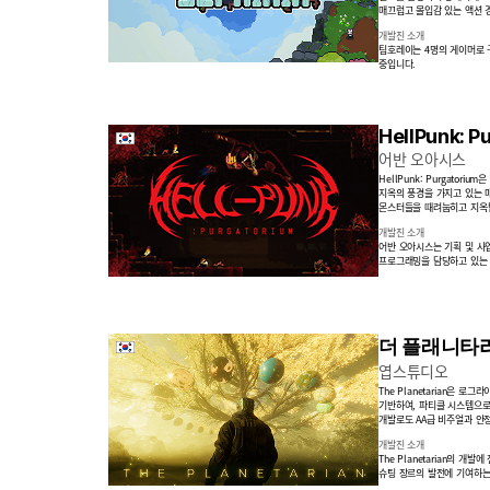
매끄럽고 몰입감
있는 액션 
개발진 소개
팀호레이는 4명의 게이머로 
중입니다.
HellPunk: P
어반 오아시스
HellPunk: Purgato
지옥의 풍경을 가지고 있는 
몬스터들을 때려눕히고 지옥
개발진 소개
어반 오아시스는 기획 및 사업
프로그래밍을 담당하고 있는 
더 플래니타
엽스튜디오
The Planetarian은 로
기반하여, 파티클 시스템으로
개발로도 AA급 비주얼과 
개발진 소개
The Planetarian의 
슈팅 장르의 발전에 기여하는