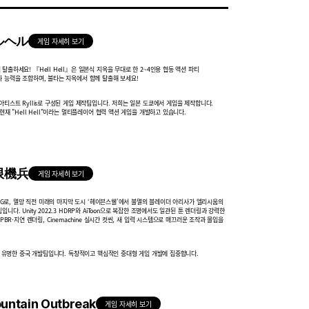
 ヘルヘル
게임 자세히 보기
탈출하세요! 『Hell Hell』은 일본식 지옥을 무대로 한 2~4인용
협동 액션 파티
타 능력을 조합하며, 불타는 지옥에서 함께 탈출해 보세요!
아티스트 Ryllis로 구성된 게임 제작팀입니다. 저희는 일본 도쿄에서 게임을
제작합니다.
현재 "Hell Hell"이라는 멀티플레이어 협력 액션 게임을
개발하고 있습니다.
無限機兵
게임 자세히 보기
ARPG로, 멸망 직전 미래의 마지막 도시 ‘헤이븐스웰’에서 불멸의 블레이더 아리사가
엘리시움의
니다. Unity 2022.3 HDRP와 AiToon으로 복잡한 조명에서도
일관된 툰 렌더링과 강력한
PBR·지연 렌더링, Cinemachine 실시간 컷씬,
새 입력 시스템으로 매끄러운 조작과 몰입을
으로 유명한 중국 개발팀입니다. 독창적이고 핵심적인 중대형 게임 개발에 집중합니다.
untain Outbreak
게임 자세히 보기