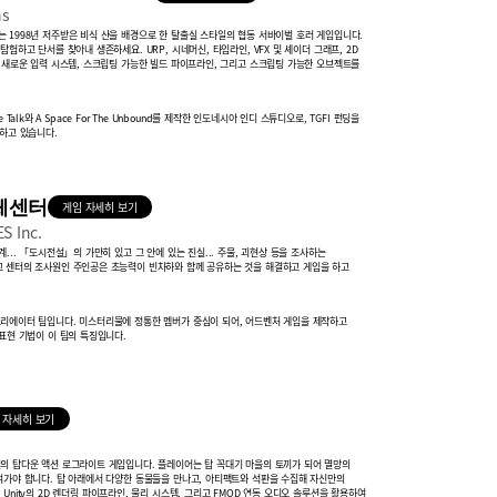
ns
 1998년 저주받은 비식 산을 배경으로 한 탈출실 스타일의 협동 서바이벌 호러
게임입니다.
탐험하고 단서를 찾아내 생존하세요. URP, 시네머신, 타임라인, VFX
및 셰이더 그래프, 2D
, 새로운 입력 시스템, 스크립팅 가능한 빌드 파이프라인,
그리고 스크립팅 가능한 오브젝트를
ffee Talk와 A Space For The Unbound를 제작한 인도네시아
인디 스튜디오로, TGFI 펀딩을
링하고 있습니다.
체센터
게임 자세히 보기
S Inc.
계... 「도시전설」의 가만히 있고 그 안에 있는 진실... 주물, 괴현상 등을 조사하는
그 센터의 조사원인 주인공은 초능력이 빈차하와 함께 공유하는 것을 해결하고
게임을 하고
리에이터 팀입니다. 미스터리물에 정통한 멤버가 중심이 되어, 어드벤처 게임을
제작하고
표현 기법이 이 팀의 특징입니다.
 자세히 보기
의 탑다운 액션 로그라이트 게임입니다. 플레이어는 탑 꼭대기 마을의 토끼가 되어
멸망의
려가야 합니다. 탑 아래에서 다양한 동물들을 만나고, 아티팩트와 석판을
수집해 자신만의
.
Unity의 2D 렌더링 파이프라인, 물리 시스템, 그리고 FMOD 연동 오디오 솔루션을 활용하여