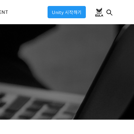
ENT
Unity 시작하기
ul 2026
ul 2025
ul: Industry 2025
ul: Game