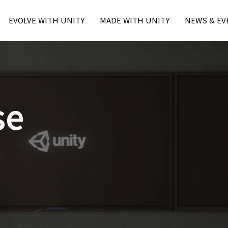
본문내용 바로가기
주메뉴 바로가기
EVOLVE WITH UNITY
MADE WITH UNITY
NEWS & EV
Unity Learn
MWU Case
Press
Unity Blog
Unity Award
Unity Event
Unity Resource
- Unite Seo
- Unite Seo
se
- U Day Seo
- U Day Seo