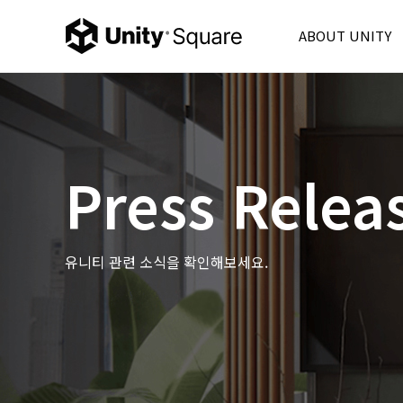
ABOUT UNITY
Unity Korea
Unity 6
Product
Unity Ads
Press Relea
Consulting
Partner
FAQ
유니티 관련 소식을 확인해보세요.