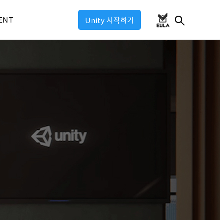
ENT
Unity 시작하기
ul 2026
ul 2025
ul: Industry 2025
ul: Game