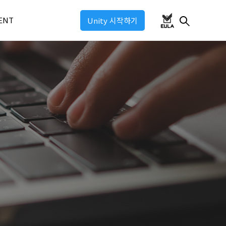
ENT
Unity 시작하기
ul 2026
ul 2025
ul: Industry 2025
ul: Game