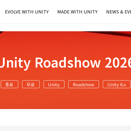
EVOLVE WITH UNITY
MADE WITH UNITY
NEWS & EV
본문내용 바로가기
주메뉴 바로가기
Unity Learn
MWU Case
Press
Unity Blog
Unity Award
Unity Event
Unity Resource
- Unite Seo
- Unite Seo
Unity Roadshow 202
- U Day Seo
- U Day Seo
종료
무료
Unity
Roadshow
Unity 6.x