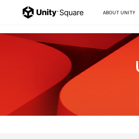
ABOUT UNITY
Unity Korea
Unity 6
Product
Unity Ads
Consulting
Partner
FAQ