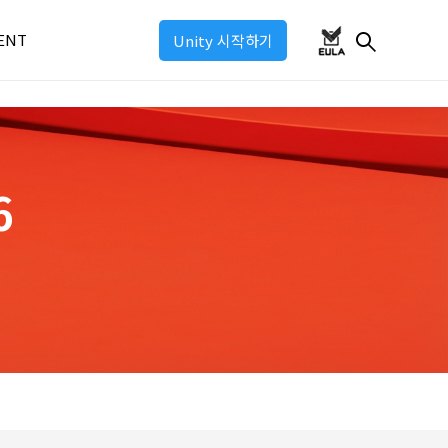
ENT
Unity 시작하기
ul 2026
ul 2025
6
ul: Industry 2025
ul: Game