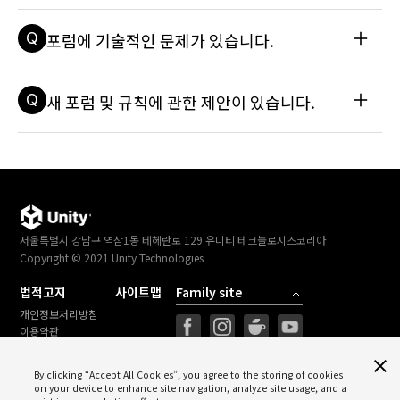
자료 문서를 참조하세요: 내 포럼 계정이 금지된 이유는 무엇인
가요? 취해진 조치에 대해 상담하려면 커뮤니티 관리자 중 한 명
A
포럼 사용자가 운영자로 지원할 수 있는 프로세스는 마련되어 
Q
포럼에 기술적인 문제가 있습니다.
에게 문의하면 됩니다. 계정이 제재를 받았으며 이유를 알 수 없
있지 않습니다. 공석이 생기는 경우 다른 이들을 잘 도와주며 온
는 경우 고객 서비스에서 사례를 검토할 수 있도록 문의해 보세
라인에서 자주 활동하는 사용자에게 커뮤니티 관리자가 연락하
요.
여 운영자 자리를 제안할 것입니다.
A
포럼이 점검 중이라면 유니티의 Twitter 계정에서 최신 소식을 
Q
새 포럼 및 규칙에 관한 제안이 있습니다.
확인하세요. 포럼에 오류가 발생한 것처럼 보인다면(즉, 외관상
의 문제) Discussion에 포럼 게시물을 작성하거나 커뮤니티 관
리자 마루와 레오나르드에게 문의하면 됩니다.
A
Discussion에서 스레드를 만들 수 있습니다. 유니티는 여러분
의 제안에 항상 귀를 기울이고 있습니다.
서울특별시 강남구 역삼1동 테헤란로 129 유니티 테크놀로지스코리아
Copyright © 2021 Unity Technologies
법적고지
사이트맵
개인정보처리방침
이용약관
법률정보
Cookies Settings
By clicking “Accept All Cookies”, you agree to the storing of cookies
on your device to enhance site navigation, analyze site usage, and a