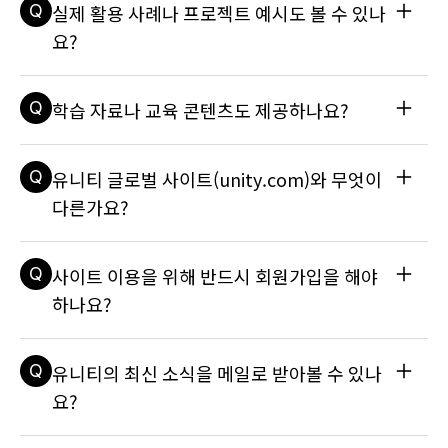
Q
실제 활용 사례나 프로젝트 예시도 볼 수 있나
니티, 영상 콘텐츠를 함께 안내하고 있어 입문자도 활용할 수 있
습니다. Unity Learn, 유니티 코리아 유튜브 채널, 국내 개발자 
요?
커뮤니티 등 시작에 도움이 되는 채널이 연결되어 있습니다.
A
사이트의 Made With Unity 메뉴를 통해 실제 사례와 프로그램 
Q
학습 자료나 교육 콘텐츠도 제공하나요?
정보를 확인할 수 있습니다. 예를 들어 인디 개발자, 소규모 제
작사, 학생 프로젝트를 대상으로 한 프로그램과 리뷰/컨설팅 성
격의 지원 사례가 소개됩니다.
A
유니티 스퀘어는 학습 관련 메뉴를 통해 Unity Learn, 블로그, 
Q
유니티 글로벌 사이트(unity.com)와 무엇이
리소스 등 다양한 콘텐츠로 연결해 줍니다. 유니티를 공부하거
나 프로젝트에 필요한 정보를 찾는 사용자에게 적합한 구조입니
다른가요?
다
A
유니티 글로벌 사이트가 전 세계 공통 제품 정보와 문서를 제공
Q
사이트 이용을 위해 반드시 회원가입을 해야
한다면, 유니티 스퀘어는 한국 시장에 특화된 콘텐츠를 제공합
니다. 국내 기업의 디지털 트랜스포메이션 사례, 한국어로 진행
하나요?
되는 웨비나(Webinar), 국내 개발자 커뮤니티 소식 등을 보다 
쉽고 빠르게 접하실 수 있습니다.
A
기본적인 콘텐츠 열람은 로그인 없이 가능합니다. 하지만 컨설
Q
유니티의 최신 소식을 메일로 받아볼 수 있나
팅 신청, 특정 리소스 다운로드, 이벤트 참여 등을 위해서는 간
단한 정보 입력이 필요할 수 있습니다.
요?