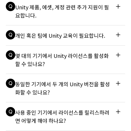
A
튜토리얼과 예시 프로젝트에 있는 에셋은 잘 알려져 있으므로, 
Q
Unity 제품, 에셋, 계정 관련 추가 지원이 필
상용 게임과 콘텐츠에서 사용하지 않는 것이 좋습니다. 해당 에
셋은 비상업적인 콘텐츠에서 교육적인 용도로만 사용하도록 제
요합니다.
작되었습니다. 에셋 라이선스에 대한 자세한 내용은 기술 자료 
문서를 참조하세요: 상용 게임에 에셋 스토어의 에셋을 사용할 
A
흔히 발생하는 문제 해결하기 Knowledge Base나 포럼에서 
수 있나요?
Q
개인 혹은 팀에 Unity 교육이 필요합니다.
직접 해답을 찾아보세요. 문의 등록 고객 지원 티켓을 작성해 지
원 팀과 이야기해 보세요. 지원 및 서비스 알아보기 지원 및 서
비스 페이지에서 프로젝트에 어떤 지원이 필요한지 확인해 보세
A
자기 주도형 온라인 교육과 전문가 주도 워크숍까지, 기술과 커
Q
몇 대의 기기에서 Unity 라이선스를 활성화
요.
리어를 개발할 수 있는 유니티의 학습 리소스를 확인하세요.
할 수 있나요?
A
Unity Pro 또는 Enterprise의 시트는 한 번에 최대 두 대의 기
Q
동일한 기기에서 두 개의 Unity 버전을 활성
기에서 활성화될 수 있습니다. 자세한 내용은 다음 기술 자료 문
서를 참조하세요: 라이선스를 두 개 이상 활성화하고 싶습니다. 
화할 수 있나요?
어떻게 해야 하나요?를 참조하세요.
A
Unity Hub를 통해 Unity 에디터를 필요한 버전 수만큼 기기에 
Q
사용 중인 기기에서 라이선스를 릴리스하려
설치하고 활성화할 수 있습니다. Unity 허브에 대한 자세한 내
용은 기술 자료 문서를 참조하세요: Unity Hub란 무엇인가요?
면 어떻게 해야 하나요?