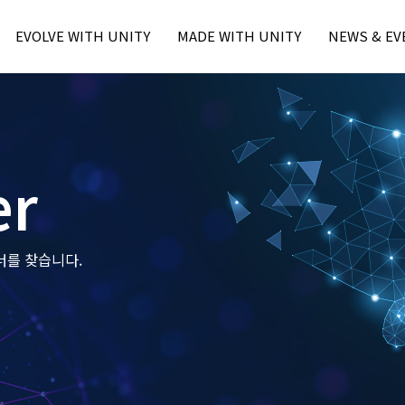
본문내용 바로가기
주메뉴 바로가기
EVOLVE WITH UNITY
MADE WITH UNITY
NEWS & EV
Unity Learn
MWU Case
Press
Unity Blog
Unity Award
Unity Event
Unity Resource
- Unite Seo
- Unite Seo
er
- U Day Seo
- U Day Seo
너를 찾습니다.