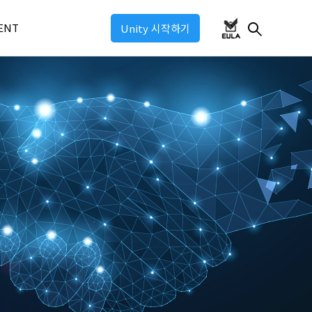
ENT
Unity 시작하기
ul 2026
ul 2025
ul: Industry 2025
ul: Game